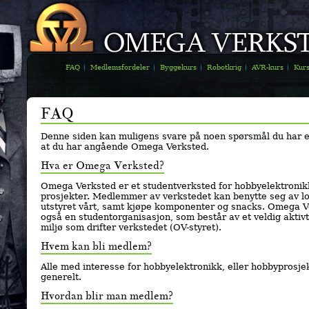
FAQ
Medlemsfordeler
Byggekurs
Robotkrig
AVR-kurs
Kur
FAQ
Denne siden kan muligens svare på noen spørsmål du har el
at du har angående Omega Verksted.
Hva er Omega Verksted?
Omega Verksted er et studentverksted for hobbyelektronik
prosjekter. Medlemmer av verkstedet kan benytte seg av l
utstyret vårt, samt kjøpe komponenter og snacks. Omega V
også en studentorganisasjon, som består av et veldig aktivt
miljø som drifter verkstedet (OV-styret).
Hvem kan bli medlem?
Alle med interesse for hobbyelektronikk, eller hobbyprosje
generelt.
Hvordan blir man medlem?